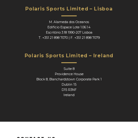
Polaris Sports Limited – Lisboa
M. Alameda dos Oceanos
Edifício Espace Lote 1.06.1.4
Escritório 3.18 1990-207 Lisboa
T.
+351 21 898 7070
| F.
+351 21 898 7079
Polaris Sports Limited – Ireland
Suite 8
Providence House
Block 8, Blanchardstown Corporate Park 1
Dublin 15
D15 R3NF
Ireland