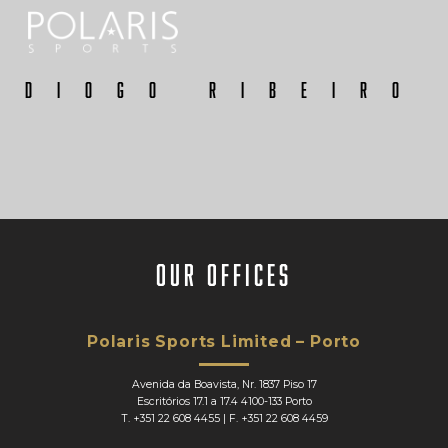
Diogo Ribeiro
our offices
Polaris Sports Limited – Porto
Avenida da Boavista, Nr. 1837 Piso 17
Escritórios 17.1 a 17.4 4100-133 Porto
T.
+351 22 608 4455
| F.
+351 22 608 4459